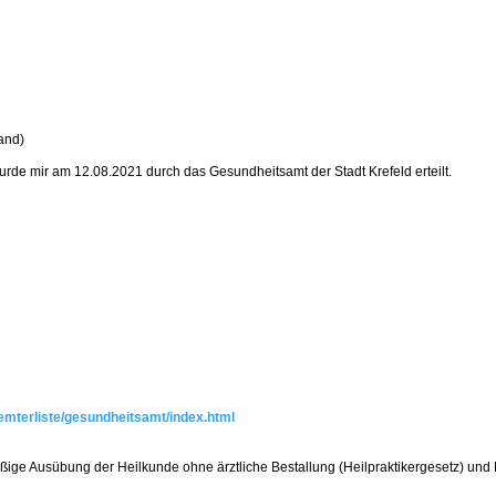
land)
urde mir am 12.08.2021 durch das Gesundheitsamt der Stadt Krefeld erteilt.
aemterliste/gesundheitsamt/index.html
ßige Ausübung der Heilkunde ohne ärztliche Bestallung (Heilpraktikergesetz) und