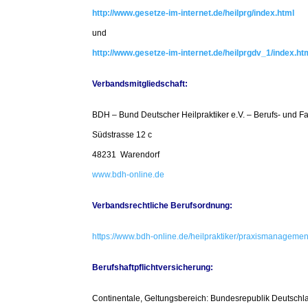
http://www.gesetze-im-internet.de/heilprg/index.html
und
http://www.gesetze-im-internet.de/heilprgdv_1/index.ht
Verbandsmitgliedschaft:
BDH – Bund Deutscher Heilpraktiker e.V.
– Berufs- und F
Südstrasse 12 c
48231 Warendorf
www.bdh-online.de
Verbandsrechtliche Berufsordnung:
https://www.bdh-online.de/heilpraktiker/praxismanagemen
Berufshaftpflichtversicherung:
Continentale, Geltungsbereich: Bundesrepublik Deutschl