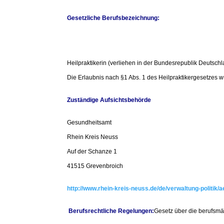
Gesetzliche Berufsbezeichnung:
Heilpraktikerin (verliehen in der Bundesrepublik Deutsch
Die Erlaubnis nach §1 Abs. 1 des Heilpraktikergesetzes w
Zuständige Aufsichtsbehörde
Gesundheitsamt
Rhein Kreis Neuss
Auf der Schanze 1
41515 Grevenbroich
http://www.rhein-kreis-neuss.de/de/verwaltung-politik/
Berufsrechtliche Regelungen:
Gesetz über die berufsmä